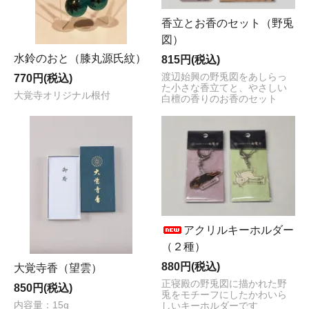
香立とお香のセット（野兎
図）
水鈴のおと（膝丸源氏紋）
815円(税込)
渡辺始興の野兎図をあしらっ
770円(税込)
た小さな香立てと、やさしい
大覚寺オリジナル根付
白檀の香りのお香のセット
アクリルキーホルダー
（２種）
880円(税込)
大覚寺香（望雲）
正寝殿の野兎図に描かれた野
850円(税込)
兎をモチーフにしたかわいら
内容量：15g
しいキーホルダーです