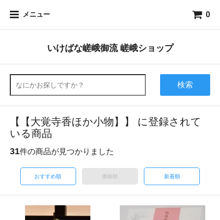
0
メニュー
いけばな嵯峨御流 嵯峨ショップ
検索
【【大覚寺香ほか小物】】 に登録されて
いる商品
31
件の商品が見つかりました
おすすめ順
価格順
新着順