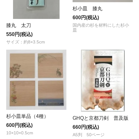
杉小皿 膝丸
600円(税込)
膝丸 太刀
国内産の杉を材料にした杉小
皿
550円(税込)
サイズ：約8×3.5cm
杉小皿単品（4種）
GHQと京都刀剣 普及版
600円(税込)
660円(税込)
10×10×0.5cm
A5判 50ページ