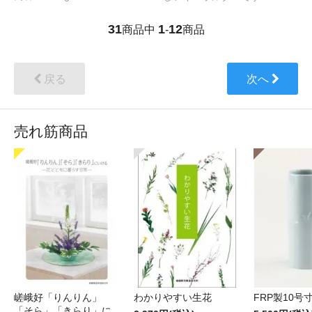
31
1
12
商品中
-
商品
戻る
次へ
売れ筋商品
嵯峨好「りんりん」
わかりやすい生花
FRP製10号
「そら」「きらり」に