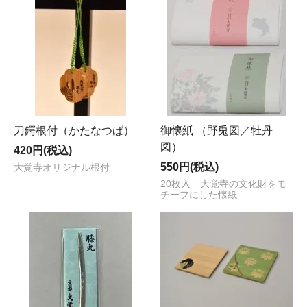
刀鍔根付（かたなつば）
御懐紙 （野兎図／牡丹
図）
420円(税込)
550円(税込)
大覚寺オリジナル根付
20枚入 大覚寺の文化財をモ
チーフにした懐紙