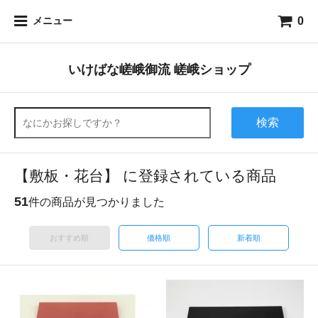
0
メニュー
いけばな嵯峨御流 嵯峨ショップ
検索
【敷板・花台】 に登録されている商品
51
件の商品が見つかりました
おすすめ順
価格順
新着順