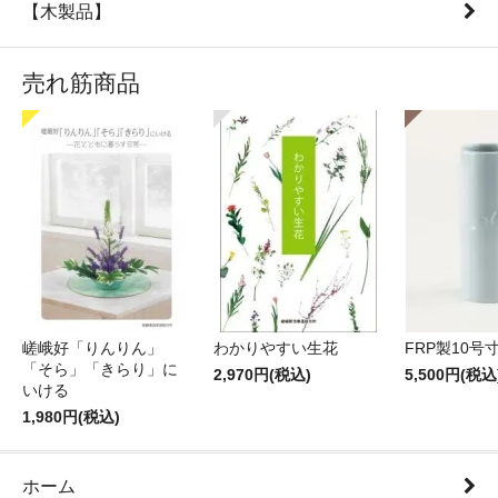
【木製品】
売れ筋商品
嵯峨好「りんりん」
わかりやすい生花
FRP製10号
「そら」「きらり」に
2,970円(税込)
5,500円(税込
いける
1,980円(税込)
ホーム